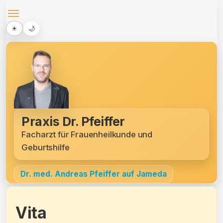
Bilder
Menü
Sprechzeiten
☀
🌙
Anfahrt
Datenschutz
Impressum
Praxis Dr. Pfeiffer
Facharzt für Frauenheilkunde und
Geburtshilfe
Dr. med. Andreas Pfeiffer auf Jameda
Vita